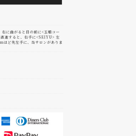
り、右に曲がると目の前に<玉姫コー
直進すると、右手に<SEIYU> 左
10mほど先左手に、当サロンがありま