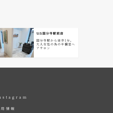
un
国分寺駅前店
国分寺駅から徒歩1分。
大人女性の為の半個室ヘ
アサロン
nstagram
採用情報