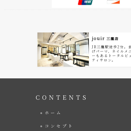
jouir
三鷹店
JR三鷹駅徒歩2分。
げパーマ、ネイルメ
ーもあるトータルビ
ティサロン。
CONTENTS
ホーム
コンセプト