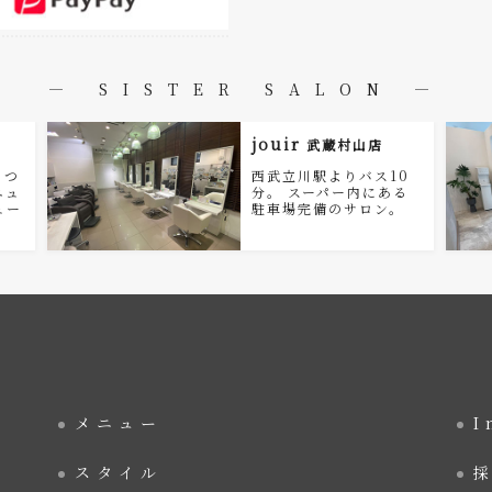
― SISTER SALON ―
jouir
武蔵村山店
まつ
西武立川駅よりバス10
ニュ
分。 スーパー内にある
ュー
駐車場完備のサロン。
メニュー
I
スタイル