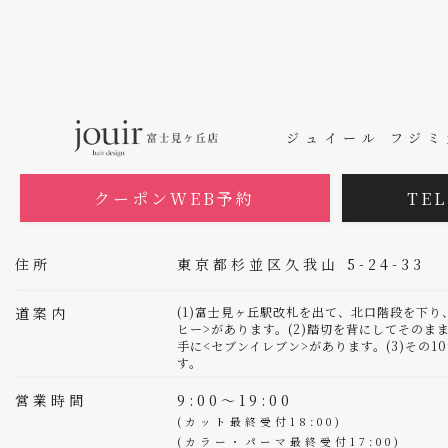
ジュイール フジ
クーポンWEB予約
TEL
住所
東京都杉並区久我山 5-24-33
道案内
(1)富士見ヶ丘駅改札を出て、北口階段を下
ヒー>があります。(2)踏切を背にしてそのまま
手に<セブンイレブン>があります。(3)その
す。
営業時間
9:00～19:00
(カット最終受付18:00)
(カラー・パーマ最終受付17:00)