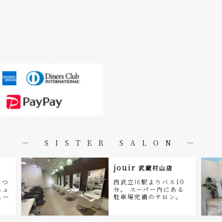
― SISTER SALON ―
jouir
武蔵村山店
まつ
西武立川駅よりバス10
ニュ
分。 スーパー内にある
ュー
駐車場完備のサロン。