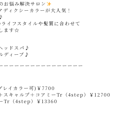
のお悩み解決サロン
アディクシーカラーが大人気！
♪
のライフスタイルや髪質に合わせて
します☆
ヘッドスパ♪
ルディーブ♪
ーーーーーーーーーーーーーーーー
レイカラー可)￥7700
キャルプ＋コアミーTr（4step）￥12700
（4step）￥13360