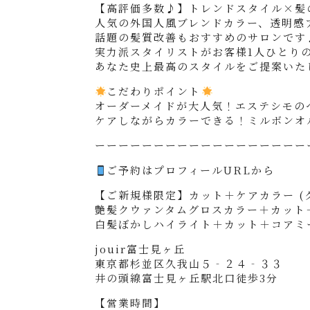
【高評価多数♪】トレンドスタイル×髪
人気の外国人風ブレンドカラー、透明感
話題の髪質改善もおすすめのサロンです
実力派スタイリストがお客様1人ひとり
あなた史上最高のスタイルをご提案いた
こだわりポイント
オーダーメイドが大人気！エステシモの
ケアしながらカラーできる！ミルボンオ
ーーーーーーーーーーーーーーーーーー
ご予約はプロフィールURLから
【ご新規様限定】カット＋ケアカラー (グ
艶髪クウァンタムグロスカラー＋カット＋ス
白髪ぼかしハイライト＋カット＋コアミーTr
jouir富士見ヶ丘
東京都杉並区久我山５‐２４‐３３
井の頭線富士見ヶ丘駅北口徒歩3分
【営業時間】