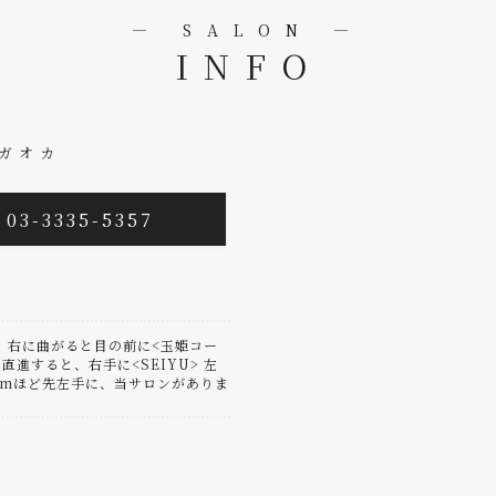
― SALON ―
INFO
ミガオカ
 03-3335-5357
り、右に曲がると目の前に<玉姫コー
直進すると、右手に<SEIYU> 左
10mほど先左手に、当サロンがありま