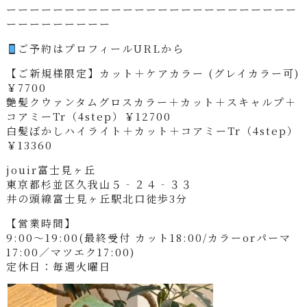
ーーーーーーーーーーーーーーーーーーーーーーーーー
ーーーーーーーーー
ご予約はプロフィールURLから
【ご新規様限定】カット＋ケアカラー (グレイカラー可)
￥7700
艶髪クウァンタムグロスカラー＋カット＋スキャルプ＋
コアミーTr（4step）￥12700
白髪ぼかしハイライト＋カット＋コアミーTr（4step）
￥13360
jouir富士見ヶ丘
東京都杉並区久我山５‐２４‐３３
井の頭線富士見ヶ丘駅北口徒歩3分
【営業時間】
9:00～19:00(最終受付 カット18:00/カラーorパーマ
17:00／マツエク17:00)
定休日：毎週火曜日