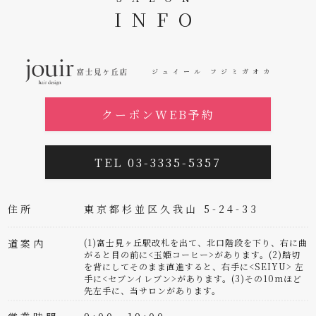
INFO
ジュイール フジミガオカ
クーポンWEB予約
TEL 03-3335-5357
住所
東京都杉並区久我山 5-24-33
道案内
(1)富士見ヶ丘駅改札を出て、北口階段を下り、右に曲
がると目の前に<玉姫コーヒー>があります。(2)踏切
を背にしてそのまま直進すると、右手に<SEIYU> 左
手に<セブンイレブン>があります。(3)その10mほど
先左手に、当サロンがあります。