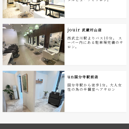
jouir
武蔵村山店
西武立川駅よりバス10分。 ス
ーパー内にある駐車場完備のサ
ロン。
un
国分寺駅前店
国分寺駅から徒歩1分。大人女
性の為の半個室ヘアサロン