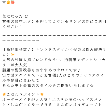
す
気になった は
右側の保存ボタンを押してカウンセリングの際にご利用
ください！
ーーーーーーーーーーーーーーーーーーーーーーーーー
ーーーーーーーーー
【高評価多数♪】トレンドスタイル×髪のお悩み解決サ
ロン
人気の外国人風ブレンドカラー、透明感アディクシーカ
ラーが大人気！
話題の髪質改善もおすすめのサロンです♪
実力派スタイリストがお客様1人ひとりのライフスタイ
ルや髪質に合わせて
あなた史上最高のスタイルをご提案いたします☆
こだわりポイント
オーダーメイドが大人気！エステシモのヘッドスパ♪
ケアしながらカラーできる！ミルボンオルディーブ♪