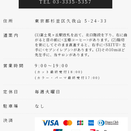
TEL 03-3335-5357
住所
東京都杉並区久我山 5-24-33
道案内
(1)富士見ヶ丘駅改札を出て、北口階段を下り、右に曲
がると目の前に<玉姫コーヒー>があります。(2)踏切
を背にしてそのまま直進すると、右手に<SEIYU> 左
手に<セブンイレブン>があります。(3)その10mほど
先左手に、当サロンがあります。
営業時間
9:00～19:00
(カット最終受付18:00)
(カラー・パーマ最終受付17:00)
定休日
毎週火曜日
駐車場
なし
決済