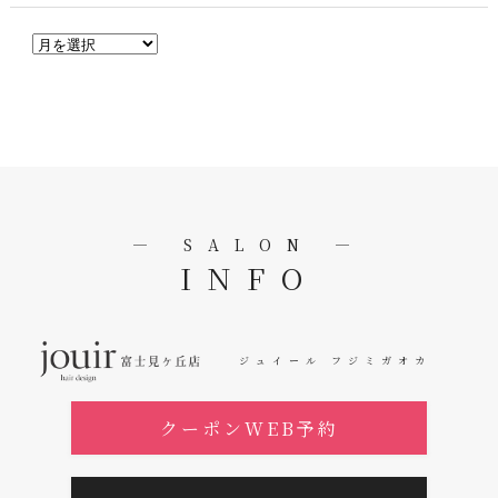
― SALON ―
INFO
ジュイール フジミガオカ
クーポンWEB予約