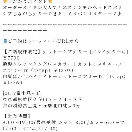
こだわりポイント
オーダーメイドが大人気！エステシモのヘッドスパ♪
ケアしながらカラーできる！ミルボンオルディーブ♪
ーーーーーーーーーーーーーーーーーーーーーーーーー
ーーーーーーーーー
ご予約はプロフィールURLから
【ご新規様限定】カット＋ケアカラー (グレイカラー可)
￥7700
艶髪クウァンタムグロスカラー＋カット＋スキャルプ＋
コアミーTr（4step）￥12700
白髪ぼかしハイライト＋カット＋コアミーTr（4step）
￥13360
jouir富士見ヶ丘
東京都杉並区久我山５‐２４‐３３
井の頭線富士見ヶ丘駅北口徒歩3分
【営業時間】
9:00～19:00(最終受付 カット18:00/カラーorパーマ
17:00／マツエク17:00)