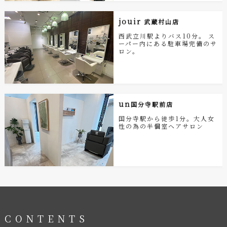
jouir
武蔵村山店
西武立川駅よりバス10分。 ス
ーパー内にある駐車場完備のサ
ロン。
un
国分寺駅前店
国分寺駅から徒歩1分。大人女
性の為の半個室ヘアサロン
CONTENTS