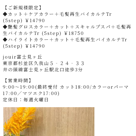
【ご新規様限定】
◆カット＋ケアカラー＋毛髪再生バイカルテTr
(5step) ￥14790
◆艶髪グロスカラー＋カット＋スキャルプスパ＋毛髪再
生バイカルテTr (5step) ￥18750
◆ハイライトカラー＋カット＋毛髪再生バイカルテTr
(5step) ￥14790
jouir富士見ヶ丘
東京都杉並区久我山５‐２４‐３３
井の頭線富士見ヶ丘駅北口徒歩3分
【営業時間】
9:00～19:00(最終受付 カット18:00/カラーorパーマ
17:00／マツエク17:00)
定休日：毎週火曜日