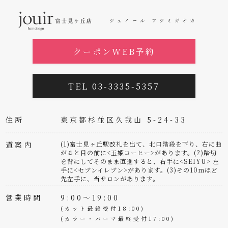
ジュイール フジミガオカ
クーポンWEB予約
TEL 03-3335-5357
住所
東京都杉並区久我山 5-24-33
道案内
(1)富士見ヶ丘駅改札を出て、北口階段を下り、右に曲
がると目の前に<玉姫コーヒー>があります。(2)踏切
を背にしてそのまま直進すると、右手に<SEIYU> 左
手に<セブンイレブン>があります。(3)その10mほど
先左手に、当サロンがあります。
営業時間
9:00～19:00
(カット最終受付18:00)
(カラー・パーマ最終受付17:00)