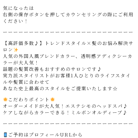
気になったは
右側の保存ボタンを押してカウンセリングの際にご利用
ください！
ーーーーーーーーーーーーーーーーーーーーーーーーー
【高評価多数♪】トレンドスタイル×髪のお悩み解決サ
ロン
人気の外国人風ブレンドカラー、透明感アディクシーカ
ラーが大人気！
話題の髪質改善もおすすめのサロンです♪
実力派スタイリストがお客様1人ひとりのライフスタイ
ルや髪質に合わせて
あなた史上最高のスタイルをご提案いたします☆
こだわりポイント
オーダーメイドが大人気！エステシモのヘッドスパ♪
ケアしながらカラーできる！ミルボンオルディーブ♪
ーーーーーーーーーーーーーーーーーーーーーーーーー
ご予約はプロフィールURLから